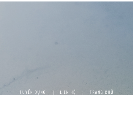
TUYỂN DỤNG
LIÊN HỆ
TRANG CHỦ
|
|
Bản quyền thuộc về Công ty cổ phần Thép Mê Lin
Số người đang online: 0
Số lượt truy cập hôm nay: 514