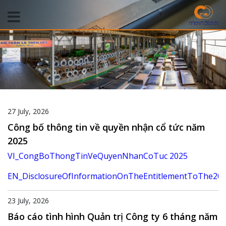
27 July, 2026
Công bố thông tin về quyền nhận cổ tức năm
2025
VI_CongBoThongTinVeQuyenNhanCoTuc 2025
EN_DisclosureOfInformationOnTheEntitlementToThe202
23 July, 2026
Báo cáo tình hình Quản trị Công ty 6 tháng năm