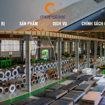
 BỊ
SẢN PHẨM
DỊCH VỤ
CHÍNH SÁCH 