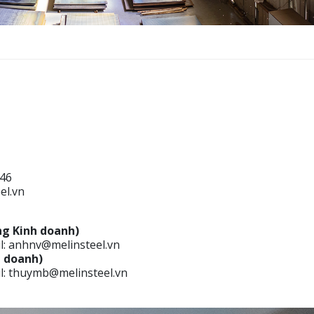
/46
el.vn
g Kinh doanh)
il: anhnv@melinsteel.vn
h doanh)
il: thuymb@melinsteel.vn