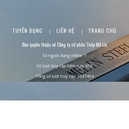
TUYỂN DỤNG
LIÊN HỆ
TRANG CHỦ
|
|
Bản quyền thuộc về Công ty cổ phần Thép Mê Lin
Số người đang online: 1
Số lượt truy cập hôm nay: 619
Tổng số lượt truy cập: 1037494