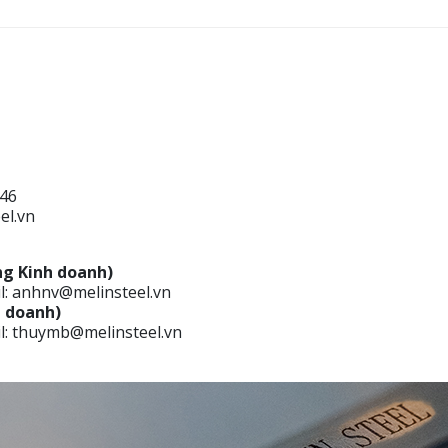
/46
el.vn
g Kinh doanh)
il: anhnv@melinsteel.vn
h doanh)
il: thuymb@melinsteel.vn