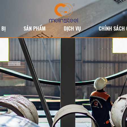
 BỊ
SẢN PHẨM
DỊCH VỤ
CHÍNH SÁCH 